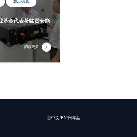
2026.06.02
产业基金代表莅临贲安能
阅读更多
中文
/
EN
/
日本語