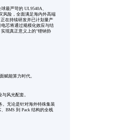
严苛的 UL9540A、
了火灾风险，全面满足海内外高端
司正在持续研发并已计划量产
量电芯将通过规模化效应与结
，实现真正意义上的“锂钠协
，全面赋能算力时代。
商业与风光配套。
务。无论是针对海外特殊集装
S 到 Pack 结构的全栈