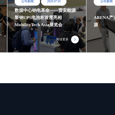
公司新闻
2026.07.01
公司新闻
数据中心钠电革命——贲安能源
磐钠UPS电池柜首度亮相
ARENA
MobilityTech Asia展览会
源
阅读更多