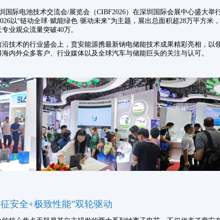
深圳国际电池技术交流会/展览会（CIBF2026）在深圳国际会展中心盛大
2026以“链动全球·赋能绿色·驱动未来”为主题，展出总面积超28万平方米，
专业观众流量突破40万。
前沿技术的行业盛会上，贲安能源携最新钠电储能技术成果精彩亮相，以
得海内外众多客户、行业媒体以及全球汽车与储能巨头的关注与认可。
征安全+极致性能”双轮驱动