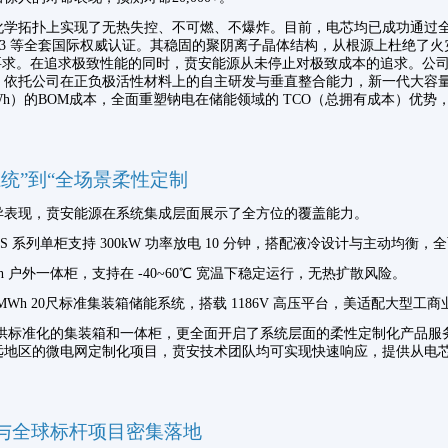
学拓扑上实现了无热失控、不可燃、不爆炸。目前，电芯均已成功通过全球最
及 UN38.3 等全套国际权威认证。其稳固的聚阴离子晶体结构，从根源上杜绝
要求。在追求极致性能的同时，贲安能源从未停止对极致成本的追求。公
。依托公司在正负极活性材料上的自主研发与垂直整合能力，新一代大容
h）的BOM成本，全面重塑钠电在储能领域的 TCO（总拥有成本）优势
统”到“全场景柔性定制
异表现，贲安能源在系统集成层面展示了全方位的覆盖能力。
PS 系列单柜支持 300kW 功率放电 10 分钟，搭配液冷设计与主动均衡
kWh 户外一体柜，支持在 -40~60℃ 宽温下稳定运行，无热扩散风险。
36MWh 20尺标准集装箱储能系统，搭载 1186V 高压平台，美适配大型工
提供标准化的集装箱和一体柜，更全面开启了系统层面的柔性定制化产品服
地区的微电网定制化项目，贲安技术团队均可实现快速响应，提供从电芯、BM
与全球标杆项目密集落地