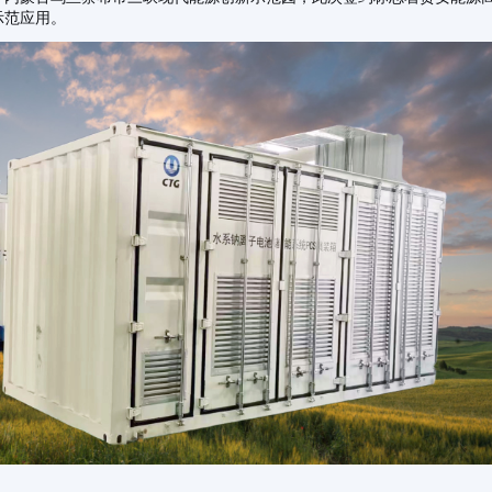
示范应用。