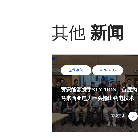
其他
新闻
公司新闻
2026.07.17
贲安能源携手STATRON，首度为
马来西亚电力巨头输出钠电技术
阅读更多