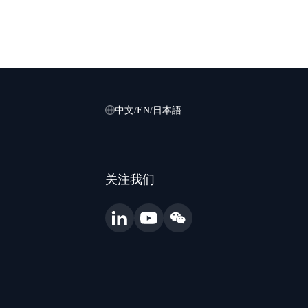
中文
/
EN
/
日本語
关注我们