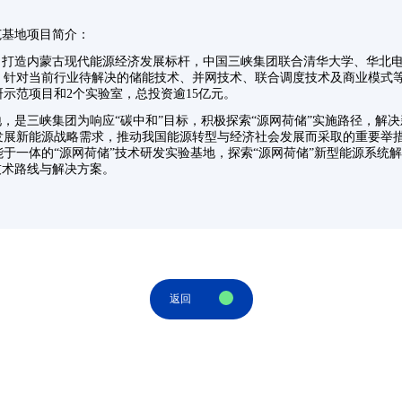
范基地项目简介：
，打造内蒙古现代能源经济发展标杆，中国三峡集团联合清华大学、华北
构，针对当前行业待解决的储能技术、并网技术、联合调度技术及商业模式
研示范项目和2个实验室，总投资逾15亿元。
地，是三峡集团为响应“碳中和”目标，积极探索“源网荷储”实施路径，解
发展新能源战略需求，推动我国能源转型与经济社会发展而采取的重要举
于一体的“源网荷储”技术研发实验基地，探索“源网荷储”新型能源系统
技术路线与解决方案。
返回