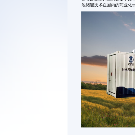
池储能技术在国内的商业化